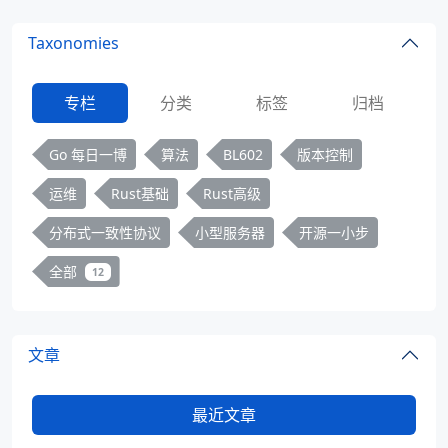
Taxonomies
专栏
分类
标签
归档
Go 每日一博
算法
BL602
版本控制
运维
Rust基础
Rust高级
分布式一致性协议
小型服务器
开源一小步
全部
12
文章
最近文章