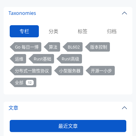
Taxonomies
专栏
分类
标签
归档
Go 每日一博
算法
BL602
版本控制
运维
Rust基础
Rust高级
分布式一致性协议
小型服务器
开源一小步
全部
12
文章
最近文章