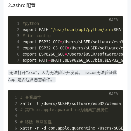
2..zshrc 配置
 9
source
~/
software
/
esp32
/
esp32
.
python
/
bin
/
activ
10
pip
install
-
r
$
IDF_PATH
/
requirements
.
txt
11
BASH
 1
#python
12
deactivate
 2
export
PATH
=
"/usr/local/opt/python/bin:
$PATH
"
 3
# iot config
 4
export
ESP32_GCC
=
/Users/
$USER
 5
export
ESP32_C3_GCC
=
/Users/
$USER
 6
export
ESP8266_GCC
=
/Users/
$USER
 7
export
PATH
=
$PATH
:
$ESP8266_GCC
/bin:
$ESP32_GCC
/
 8
# esp32
无法打开“xxx”，因为无法验证开发者。 macos无法验证此
 9
alias
get_esp32
=
"export IDF_PATH=/Users/
$USER
/
10
# esp8266
App 是否包含恶意软件。
11
alias
get_esp8266
=
"export IDF_PATH=/Users/
$USE
12
# esp32-c3
BASH
13
alias
get_esp32_c3
=
"export IDF_PATH=/Users/
$US
1
# 查看属性
2
xattr -l /Users/
$USER
3
# 其中com.apple.quarantine为隔离扩展属性
4
5
# 移除 隔离属性 
6
xattr -r -d com.apple.quarantine /Users/
$USER