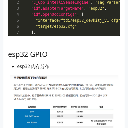
 2
"C_Cpp.intelliSenseEngine"
:
"Tag Parser"
,
 3
"idf.adapterTargetName"
:
"esp32"
,
 4
"idf.openOcdConfigs"
:
[
 5
"interface/ftdi/esp32_devkitj_v1.cfg"
,
 6
"target/esp32.cfg"
 7
],
 8
"cmake.environment"
:
{
 9
"IDF_PATH"
:
"/Users/$USER/software/esp32
10
}
esp32 GPIO
11
}
esp32 内存分布