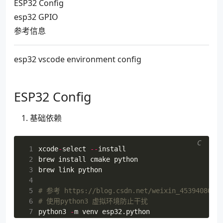
ESP32 Config
esp32 GPIO
参考信息
esp32 vscode environment config
ESP32 Config
基础依赖
C
 1
xcode
-
select
--
install
 2
brew
install
cmake
python
 3
brew
link
python
 4
 5
# 参考 https:
 6
 7
python3
-
m
venv
esp32
.
python
 8