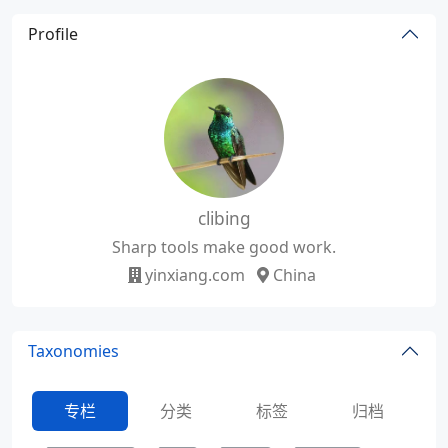
Profile
clibing
Sharp tools make good work.
yinxiang.com
China
Taxonomies
专栏
分类
标签
归档