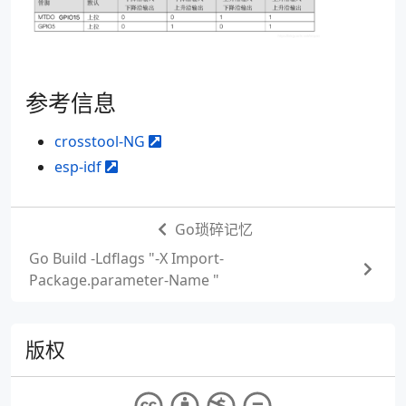
参考信息
crosstool-NG
esp-idf
Go琐碎记忆
Go Build -Ldflags "-X Import-
Package.parameter-Name "
版权