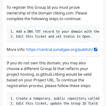
 72
<execution>
To register this Group Id you must prove
 73
<phase>
verify
ownership of the domain clibing.com. Please
 74
<goals>
complete the following steps to continue:
 75
<goal>
sig
 76
</goals>
 77
<configuratio
1. Add a DNS TXT record to your domain with the te
 78
<!-- 此处
 79
<executab
 80
<!--                                    <home
More info:
https://central.sonatype.org/publish/
 81
<keyname>
 82
<passphra
 83
</configurati
If you do not own this domain, you may also
 84
</execution>
choose a different Group Id that reflects your
 85
</executions>
project hosting. io.github.clibing would be valid
 86
 87
based on your Project URL. To continue the
 88
</plugin>
registration process, please follow these steps:
 89
<!--Compiler-->
 90
<plugin>
1. Create a temporary, public repository called ht
 91
<groupId>
org.apache.m
 92
<artifactId>
maven-com