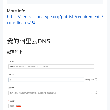
 93
<version>
3.8.1
</versi
 94
<configuration>
More info:
 95
<source>
1.8
</sour
https://central.sonatype.org/publish/requirements/
 96
<target>
1.8
</targ
coordinates/
 97
<fork>
true
</fork>
 98
<verbose>
true
</ve
 99
<encoding>
UTF-8
</
100
<showWarnings>
fal
我的阿里云DNS
101
</configuration>
102
</plugin>
配置如下
103
<!--Release-->
104
<plugin>
105
<groupId>
org.apache.m
106
<artifactId>
maven-rel
107
<version>
2.5.3
</versi
108
</plugin>
109
</plugins>
110
</build>
111
112
<distributionManagement>
113
<snapshotRepository>