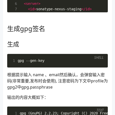
 6
<server>
 7
<id>
sonatype-nexus-staging
</id>
 8
<username>
clibing
</username>
 9
<password>
<!-- 替换为注册时的密码，发布会使用 -
10
</server>
生成gpg签名
生成
SHELL
1
根据提示输入 name 、email然后确认，会弹窗输入密
码(非常重要,发布时会使用), 注意密码为下文中profile为
gpg2中gpg.passphrase
输出的内容大概如下：
TEXT
 1