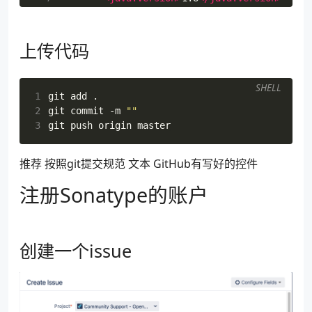
  8
<maven.compiler.target>
1.8
</maven.com
  9
<maven.compiler.source>
1.8
</maven.com
 10
</properties>
上传代码
 11
 12
<developers>
 13
<developer>
SHELL
1
 14
<name>
clibing
</name>
2
git commit -m 
""
 15
<email>
wmsjhappy@gmail.com
</email
3
 16
</developer>
 17
</developers>
 18
<scm>
推荐 按照git提交规范 文本 GitHub有写好的控件
 19
<connection>
scm:git:https://github.co
注册Sonatype的账户
 20
<developerConnection>
scm:git:https://
 21
<tag>
master
</tag>
 22
<url>
https://github.com/clibing/commo
 23
</scm>
创建一个issue
 24
 25
<licenses>
 26
<license>
 27
<name>
MIT License
</name>
 28
<url>
https://www.opensource.org/l