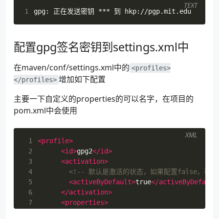
11
23
TEXT
1
24
25
26
配置gpg签名密钥到settings.xml中
27
28
29
在maven/conf/settings.xml中的
<profiles>
30
增加如下配置
</profiles>
主要一下自定义的properties的可以名字，在项目的
pom.xml中会使用
XML
 1
<profile>
 2
<id>
gpg2
</id>
 3
<activation>
 4
<!-- 默认是激活的状态，如果配置false，可以在id
 5
<activeByDefault>
true
</activeByDefault
 6
</activation>
 7
<properties>
 8
<!-- macos gpg2 -->