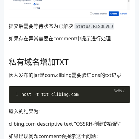
 50
</executions>
 51
</plugin>
 52
<!-- Javadoc -->
 53
<plugin>
提交后需要等待状态为已解决
Status:RESOLVED
 54
<groupId>
org.apache.m
 55
<artifactId>
maven-jav
如果存在异常需要在comment中提示进行处理
 56
<version>
3.3.1
</versi
 57
<executions>
 58
<execution>
私有域名增加TXT
 59
<phase>
packag
 60
<goals>
 61
<goal>
jar
因为发布的jar是com.clibing需要验证dns的txt记录
 62
</goals>
 63
</execution>
SHELL
 64
</executions>
1
 65
</plugin>
 66
<!-- GPG -->
输入的结果为:
 67
<plugin>
 68
<groupId>
org.apache.m
clibing.com descriptive text “OSSRH-创建的编码”
 69
<artifactId>
maven-gpg
 70
<version>
3.0.1
</versi
如果出现问题comment会提示这个问题：
 71
<executions>