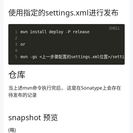
 9
<gpg.executable>
gpg2
</gpg.executable>
10
<gpg.keyname>
clibing
</gpg.keyname>
使用指定的settings.xml进行发布
11
<gpg.passphrase>
<!-- 需要填写生成gpg签
12
</properties>
13
</profile>
SHELL
1
2
3
4
5
仓库
当上述mvn命令执行完后， 这是在Sonatype上会存在
待发布的记录
snapshot 预览
(略)