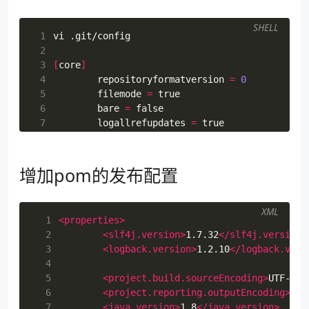
SHELL
 1
 2
 3
[
core
]
 4
repositoryformatversion
=
0
 5
filemode
=
true
 6
bare
=
false
 7
logallrefupdates
=
true
 8
ignorecase
=
true
 9
precomposeunicode
=
true
10
[
remote 
"origin"
]
增加pom的发布配置
11
url
=
12
#url = https://clibing:步骤1生成的token@
13
fetch
=
XML
  1
<properties>
14
[
branch 
"master"
]
  2
<slf4j.version>
1.7.32
</slf4j.version>
15
remote
=
  3
<logback.version>
1.2.10
</logback.vers
16
merge
=
  4
  5
<project.build.sourceEncoding>
UTF-8
</
  6
<project.reporting.outputEncoding>
UTF
  7
<java.version>
1.8
</java.version>