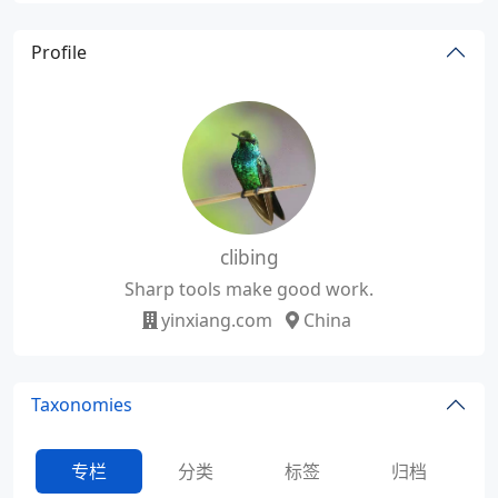
Profile
clibing
Sharp tools make good work.
yinxiang.com
China
Taxonomies
专栏
分类
标签
归档