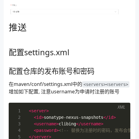
114
<id>
sonatype-nexus-snapsh
115
<name>
Sonatype Nexus Snap
116
<url>
https://s01.oss.sona
117
</snapshotRepository>
推送
118
<repository>
119
<id>
sonatype-nexus-stagin
120
<name>
Nexus Release Repos
121
<url>
https://s01.oss.sona
配置settings.xml
122
</repository>
123
</distributionManagement>
124
配置仓库的发布账号和密码
125
</profile>
126
</profiles>
在maven/conf/settings.xml中的
<servers><servers>
增加如下配置, 注意username为申请时注册的账号
XML
 1
<server>
 2
<id>
sonatype-nexus-snapshots
</id>
 3
<username>
clibing
</username>
 4
<password>
<!-- 替换为注册时的密码，发布会使用 -
 5
</server>