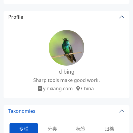
Profile
clibing
Sharp tools make good work.
yinxiang.com
China
Taxonomies
专栏
分类
标签
归档