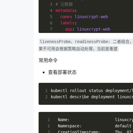
  3
# 元数据
  4
metadata
:
  5
name
:
linuxcrypt-web
  6
labels
:
  7
app
:
linuxcrypt-web
  8
# 属性
livenessProbe、readinessPro
  9
spec
:
 10
# 副本数量
果不可用会根据策略自动处理，当前是重建
 11
replicas
:
3
常用命令
 12
# 滚动升级时，容器准备就绪时间最少为
 13
minReadySeconds
:
30
查看部署状态
 14
# 选择器
 15
selector
:
 16
# 匹配lables， 从metadata.la
1
 17
matchLabels
:
2
 18
# 匹配lables， 从metadata.l
 19
app
:
linuxcrypt-web
 20
strategy
:
 21
# 升级方式 recreate和rollingUp
 1
 22
# recreate--删除所有已存在
 2
 23
# rollingUpdate--滚
 3