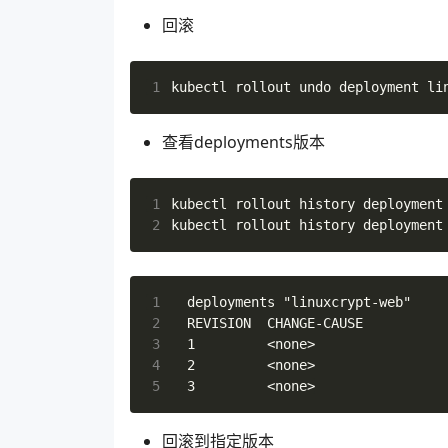
25
 46
ports
:
回滚
26
 47
- 
name
:
linuxcrypt-web
27
 48
containerPort
:
8080
28
 49
protocol
:
TCP
1
29
 50
# 容器资源分配
30
 51
resources
:
31
查看deployments版本
 52
# requests主要作为po
 53
requests
:
 54
# cpu 的频率 250m赫兹
1
kubectl rollout 
history
 55
cpu
:
250m
2
kubectl rollout 
history
 56
# 最低要求16M 进制1024
 57
memory
:
16Mi 
 58
# limits主要用来限制
 59
limits
:
1
 60
# 最多使用1个核
2
 61
cpu
:
1
3
 62
# 最多使用32M
4
 63
memory
:
32Mi
5
 64
# 表示container是否以及处于
 65
# 因此对于Service匹配到的en
回滚到指定版本
 66
#