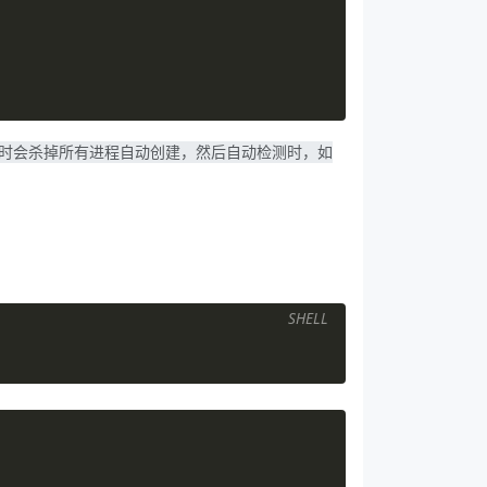
，在升级时会杀掉所有进程自动创建，然后自动检测时，如
SHELL
会保证应用版本一致；
不可用pod数量，最小升级间隔时间等等。使用rollingUpdate不