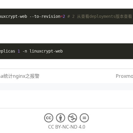
K8S认为该pod是启动成功的，这里根据每个应用的特性，自己去判断，可以执行co
nuxcrypt-web --to-revision
=
2
# 2 从查看deployments版本查看
eplicas 
1
pt.cn
间，也就是告诉监测从多久之后开始运行，单位是秒
ana统计nginx之报警
Proxmo
0
，如果超过这个时长后，则认为监测失败
一次
为是成功的
CC BY-NC-ND 4.0