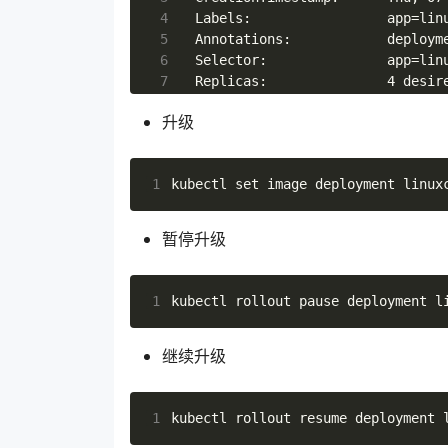
 24
#
 4
 25
type
:
RollingUpdate
 5
 26
# 由于replicas为3个， 则整个升
 6
 27
rollingUpdate
:
 7
 28
# 滚动升级时会先启动1个pod
 8
 29
maxSurge
:
1
升级
 9
 30
# 滚表示滚动升级时允许的最大Unav
10
 31
maxUnavailable
:
0
11
 32
# 滚动升级时90s后认为该pod就绪 
1
kubectl 
set
 image deployment linux
12
 33
minReadySeconds
:
90
13
 34
template
:
14
暂停升级
 35
metadata
:
15
 36
labels
:
16
 37
app
:
linuxcrypt-web
17
 38
1
spec
:
18
 39
# k8s将会给应用发送SIGTE
19
 40
# 如果需要更优雅地关闭，则可以使用k
继续升级
20
 41
terminationGracePeriodSeco
21
 42
containers
:
22
 43
- 
name
:
linuxcrypt-web
23
1
 44
image
:
hub.docker.com/li
24
 45
#command: [ "sh", "/etc/