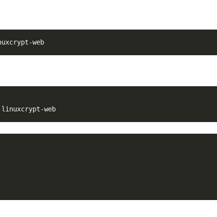
d调度时的参考依据
 进制1000
;
每个容器使用资源的最大值
可接受service请求的状态了。如果ReadinessProbe失败，endpoint
dpoint的维护其核心是ReadinessProbe。默认Readiness的初始值是F