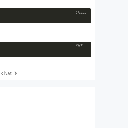
mmand，也可以进行httpGet。
SHELL
SHELL
x Nat