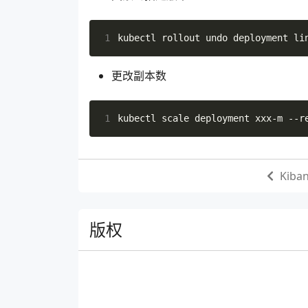
 67
# readinessProbe是
 68
readinessProbe
:
1
kubectl rollout undo deployment li
 69
# exec:
 70
#   command: 
 71
#   - cat
更改副本数
 72
#   - /tmp/health
 73
httpGet
:
 74
path
:
/health
1
kubectl scale deployment xxx-m --r
 75
port
:
8080
 76
# host: www.linuxcry
 77
# scheme: HTTP
 78
# 用来表示初始化延迟的时
Kib
 79
initialDelaySeconds
:
6
 80
# 用来表示监测的超时时间
 81
timeoutSeconds
:
10
版权
 82
# 告诉kubelet每5秒探测
 83
periodSeconds
:
5
 84
# 探测失败后成功1次就认
 85
successThreshold
:
1
 86
# 探测失败阈值
 87
failureThreshold
:
3