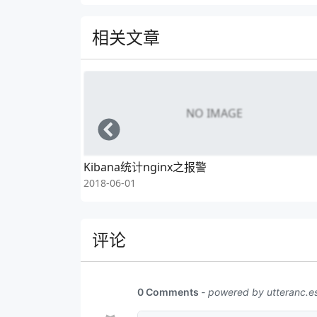
 88
# 表示container是否处于li
 89
# 随后kubelet将kill掉co
相关文章
 90
# 默认情况下LivenessProb
 91
# 
 92
# livenessProbe是K
 93
livenessProbe
:
 94
httpGet
:
 95
path
:
/health
NO IMAGE
 96
port
:
8080
Left
 97
# 用来表示初始化延迟的时
 98
initialDelaySeconds
:
6
Kibana统计nginx之报警
 99
# 告诉kubelet每5秒探测
2018-06-01
100
periodSeconds
:
5
101
# 探测失败后成功1次就认
102
successThreshold
:
1
103
# 探测失败阈值
评论
104
failureThreshold
:
3
105
# 用来表示监测的超时时间
106
timeoutSeconds
:
10