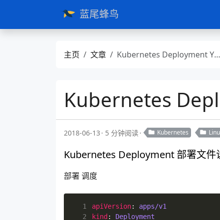
蓝尾蜂鸟
主页
文章
Kubernetes Deployment Yml说明
Kubernetes De
2018-06-13
5 分钟阅读
Kubernetes
Lin
Kubernetes Deployment 
部署 调度
  1
apiVersion
:
apps/v1
  2
kind
:
Deployment