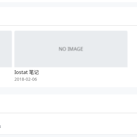
ve状态。如果LivenessProbe失败，LivenessProbe将会通知kubele
ntainer，并根据RestarPolicy进行进一步的操作。
e在第一次检测之前初始化值为Success，如果container没有提供Livene
8S认为该pod是存活的，不存在则需要kill掉，然后再新启动一个，以达到RS
NO IMAGE
间，也就是告诉监测从多久之后开始运行，单位是秒
0
Iostat 笔记
一次
2018-02-06
为是成功的
，如果超过这个时长后，则认为监测失败