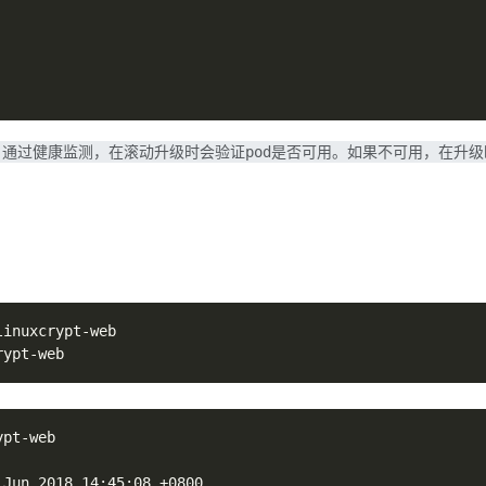
be: 二者结合，通过健康监测，在滚动升级时会验证pod是否可用。如果不可用
30s
bels中匹配
abels.app中匹配
date
的pod，重新创建新的; recreate策略将会在升级过程中，停止服务，但
动升级，逐步替换的策略，同时滚动升级时，支持更多的附加参数，例如设置最大