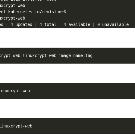
级，pod个数在2-4个之间
ailable的pod个数。由于replicas为3,则整个升级,pod个数在2-
crypt-web linuxcrypt-web
=
RM信号，可以用来正确、优雅地关闭应用,默认为30秒
8s提供的pre-stop lifecycle hook 的配置声明，将会在发送S
nds
:
60
nuxcrypt-web:2.0.0-20180607.0749
run.sh"]