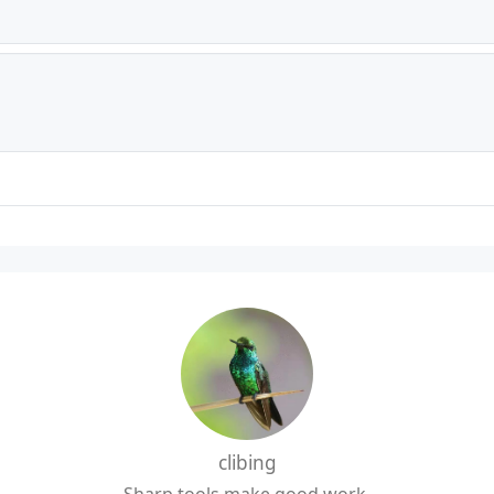
clibing
Sharp tools make good work.