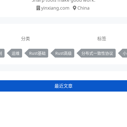
yinxiang.com
China
分类
标签
制
运维
Rust基础
Rust高级
分布式一致性协议
小
最近文章