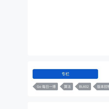
专栏
Go 每日一博
算法
BL602
版本控