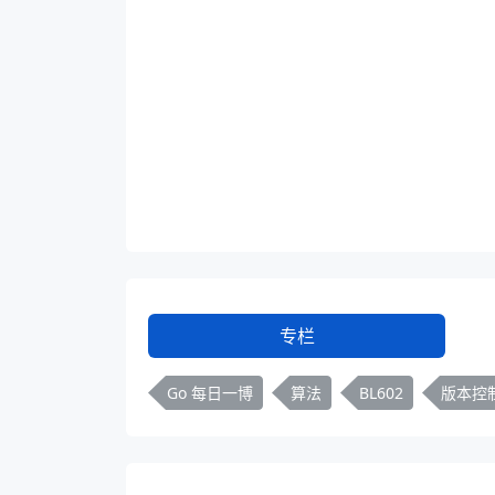
专栏
Go 每日一博
算法
BL602
版本控