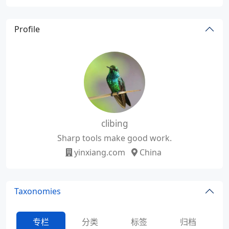
Profile
clibing
Sharp tools make good work.
yinxiang.com
China
Taxonomies
专栏
分类
标签
归档