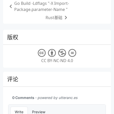
Go Build -Ldflags "-X Import-
Package.parameter-Name "
Rust基础
版权
CC BY-NC-ND 4.0
评论