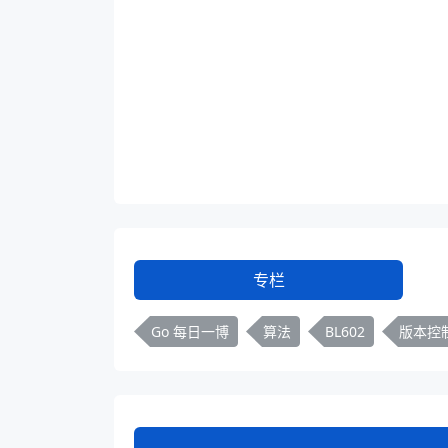
专栏
Go 每日一博
算法
BL602
版本控