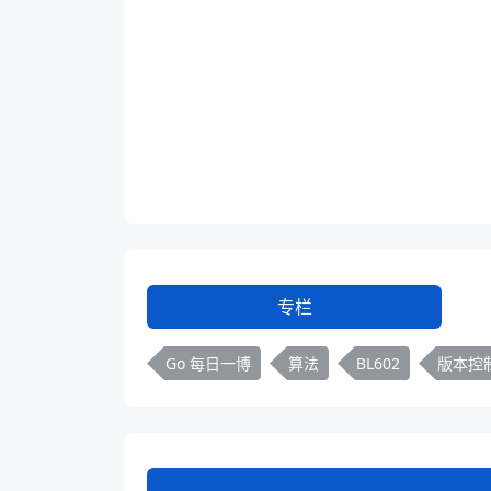
专栏
Go 每日一博
算法
BL602
版本控