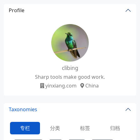
Profile
clibing
Sharp tools make good work.
yinxiang.com
China
Taxonomies
专栏
分类
标签
归档