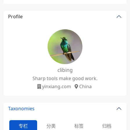
Profile
clibing
Sharp tools make good work.
yinxiang.com
China
Taxonomies
专栏
分类
标签
归档