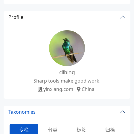
Profile
clibing
Sharp tools make good work.
yinxiang.com
China
Taxonomies
专栏
分类
标签
归档