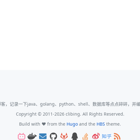
人博客，记录一下java、golang、python、shell、数据库等点点碎碎
Copyright © 2011-2026 clibing. All Rights Reserved.
Build with ❤️ from the
Hugo
and the
HBS
theme.