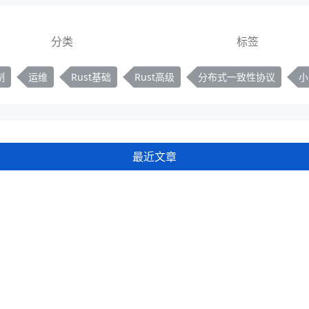
分类
标签
制
运维
Rust基础
Rust高级
分布式一致性协议
小
最近文章