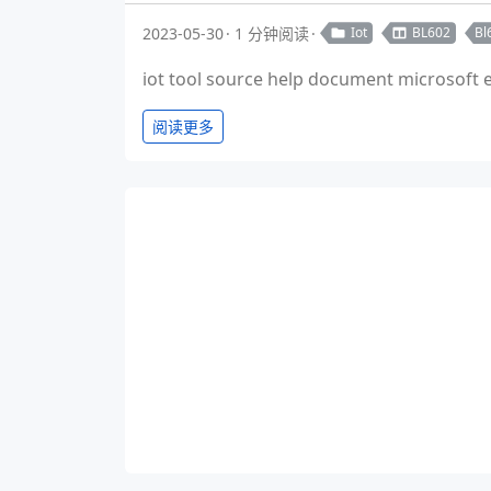
2023-05-30
1 分钟阅读
Iot
BL602
Bl
iot tool source help document microsoft
阅读更多