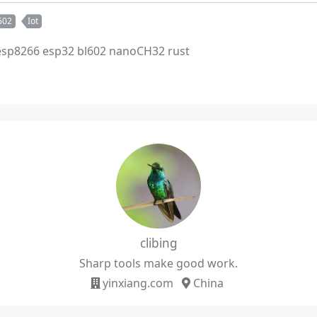
602
Iot
 esp8266 esp32 bl602 nanoCH32 rust
clibing
Sharp tools make good work.
yinxiang.com
China